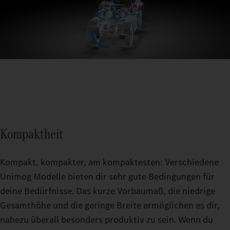
Mit deinem Unimog Geräteträger bist du kraftstoffeffizient
unterwegs und erreichst eine hohe Auslastung, weil du ihn so
Der Unimog Geräteträger bringt so viele Möglichkeiten mit,
vielseitig nutzen kannst. Dank langer Wartungsintervalle von
eingesetzt zu werden, dass du ihn jeden Tag im Jahr auf die
Mit der Allradlenkung ermöglicht es dir der Unimog
rund 1.400 Betriebsstunden bleiben deine Kosten niedrig.
Straße bringen kannst.
Geräteträger, auf engstem Raum zu manövrieren.
1
Kompaktheit
Kompakt, kompakter, am kompaktesten: Verschiedene
Unimog Modelle bieten dir sehr gute Bedingungen für
deine Bedürfnisse. Das kurze Vorbaumaß, die niedrige
Gesamthöhe und die geringe Breite ermöglichen es dir,
nahezu überall besonders produktiv zu sein. Wenn du