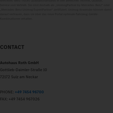
Mercedes‑Benz Trucks Qualitätsstandards in den Bereichen Technik, Qualität,
Service und Vertrieb. Sie sind deshalb als „UnimogPartner by Mercedes‑Benz“ oder
„Mercedes‑Benz Unimog ExpertPartner“ zertifiziert. Unimog Anwender können damit
darauf vertrauen, dass sie über das neue Portal optimale Fahrzeug-Geräte-
Kombinationen erhalten.
CONTACT
Autohaus Roth GmbH
Gottlieb-Daimler-Straße 10
72172 Sulz am Neckar
PHONE:
+49 7454 96700
FAX:
+49 7454 967026