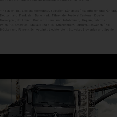
*** Belgien inkl. Liefkenshoektunnel, Bulgarien, Dänemark (inkl. Brücken und Fähren),
Deutschland, Frankreich, Italien (inkl. Fähren der Reederei Cantone), Kroatien,
Norwegen (inkl. Fähren, Brücken, Tunnel und Autobahnen), Ungarn, Österreich,
Polen (A4, Katowice - Krakau) und e-Toll Streckennetz, Portugal, Schweden (inkl.
Brücken und Fähren), Schweiz inkl. Liechtenstein, Slowakei, Slowenien und Spanien.