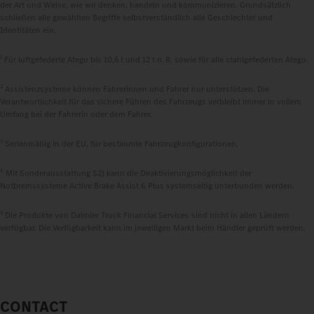
der Art und Weise, wie wir denken, handeln und kommunizieren. Grundsätzlich
schließen alle gewählten Begriffe selbstverständlich alle Geschlechter und
Identitäten ein.
1
Für luftgefederte Atego bis 10,5 t und 12 t n. R. sowie für alle stahlgefederten Atego.
2
Assistenzsysteme können Fahrerinnen und Fahrer nur unterstützen. Die
Verantwortlichkeit für das sichere Führen des Fahrzeugs verbleibt immer in vollem
Umfang bei der Fahrerin oder dem Fahrer.
3
Serienmäßig in der EU, für bestimmte Fahrzeugkonfigurationen.
4
Mit Sonderausstattung S2J kann die Deaktivierungsmöglichkeit der
Notbremssysteme Active Brake Assist 6 Plus systemseitig unterbunden werden.
5
Die Produkte von Daimler Truck Financial Services sind nicht in allen Ländern
verfügbar. Die Verfügbarkeit kann im jeweiligen Markt beim Händler geprüft werden.
CONTACT