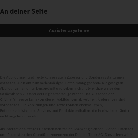
An deiner Seite
Assistenzsysteme
Die Abbildungen und Texte können auch Zubehör und Sonderausstattungen
enthalten, die nicht zum serienmäßigen Lieferumfang gehören. Die gezeigten
Abbildungen sind nur beispielhaft und geben nicht notwendigerweise den
tatsächlichen Zustand der Originalfahrzeuge wieder. Das Aussehen der
Originalfahrzeuge kann von diesen Abbildungen abweichen. Änderungen sind
vorbehalten. Die Abbildungen und Texte können ebenso Typen,
Betreuungsleistungen, Services und Produkte enthalten, die in einzelnen Ländern
nicht angeboten werden.
Als international tätiges Unternehmen zählen Chancengleichheit, Vielfalt, Offenheit
und Respekt zu den Grundüberzeugungen der Daimler Truck AG. Dies zeigen wir in